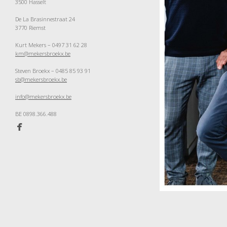
3500 Hasselt
De La Brasinnestraat 24
3770 Riemst
Kurt Mekers – 0497 31 62 28
km@mekersbroekx.be
Steven Broekx – 0485 85 93 91
sb@mekersbroekx.be
info@mekersbroekx.be
BE 0898
.366.488