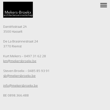
Daniëlsstraat 2A
3500 Hasselt
De La Brasinnestraat 24
3770 Riemst
Kurt Mekers – 0497 31 62 28
km@mekersbroekx.be
Steven Broekx – 0485 85 93 91
sb@mekersbroekx.be
info@mekersbroekx.be
BE 0898
.366.488